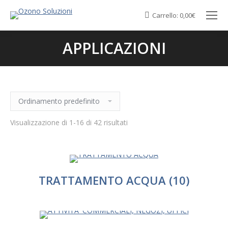
Carrello:
0,00
€
APPLICAZIONI
You are here:
Visualizzazione di 1-16 di 42 risultati
TRATTAMENTO ACQUA
(10)