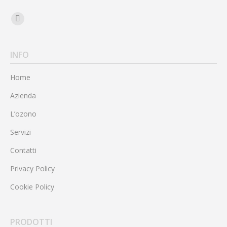
Find us on:
Facebook
page
opens
INFO
in
Home
new
window
Azienda
L’ozono
Servizi
Contatti
Privacy Policy
Cookie Policy
PRODOTTI