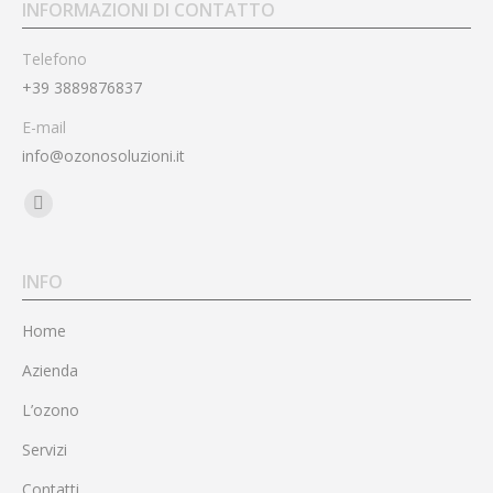
INFORMAZIONI DI CONTATTO
Telefono
+39 3889876837
E-mail
info@ozonosoluzioni.it
Find us on:
Facebook
page
opens
INFO
in
Home
new
window
Azienda
L’ozono
Servizi
Contatti